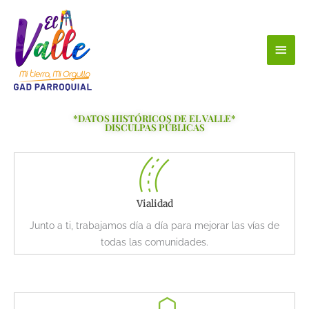
Ir
Men
al
contenido
princ
*DATOS HISTÓRICOS DE EL VALLE*
DISCULPAS PÚBLICAS
Vialidad
Junto a ti, trabajamos día a día para mejorar las vías de
todas las comunidades.