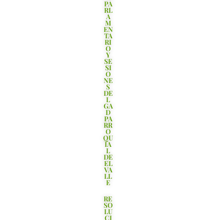
PA
RL
A
M
EN
TA
RI
O
Y
SE
SI
O
NE
S
DE
L
GA
D
PA
RR
O
QU
IA
L
DE
EL
VA
LL
E
RE
SO
LU
CI