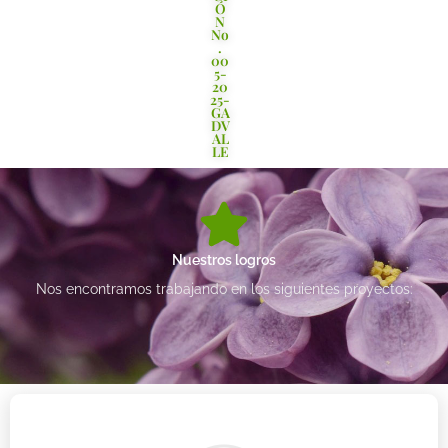
Ó
N
No
.
00
5-
20
25-
GA
DV
AL
LE
Nuestros logros
Nos encontramos trabajando en los siguientes proyectos: